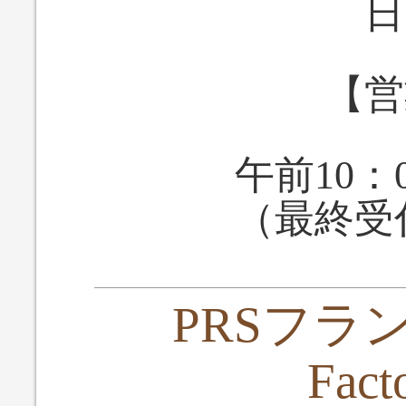
日
【営
午前10：
（最終受
PRSフラ
Fact