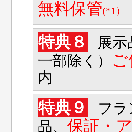
無料保管
(*1）
特典８
展示
ご
一部除く）
内
特典９
フラ
保証・
品、