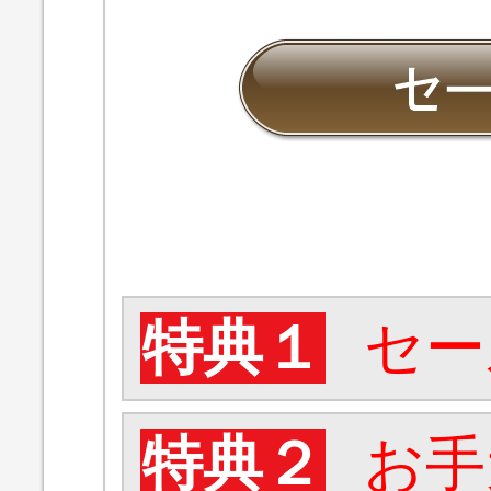
特典１
セー
特典２
お手